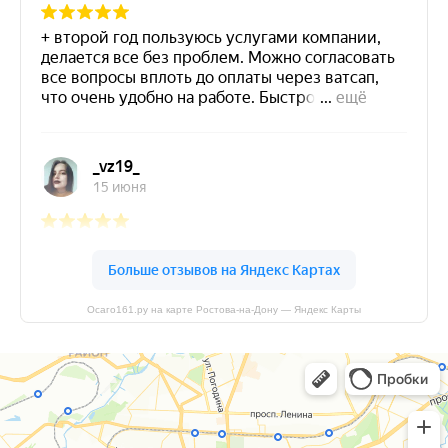
Осаго161.ру на карте Ростова‑на‑Дону — Яндекс Карты